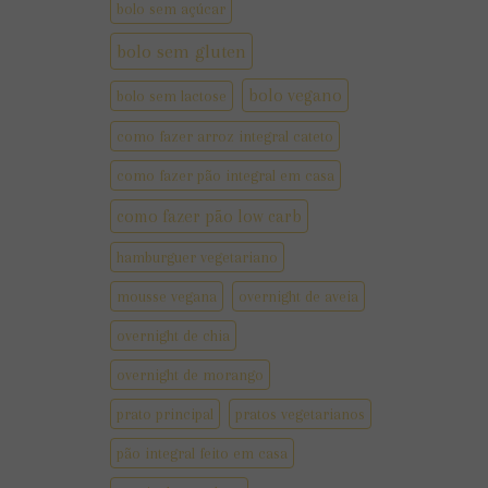
bolo sem açúcar
bolo sem gluten
bolo vegano
bolo sem lactose
como fazer arroz integral cateto
como fazer pão integral em casa
como fazer pão low carb
hamburguer vegetariano
mousse vegana
overnight de aveia
overnight de chia
overnight de morango
prato principal
pratos vegetarianos
pão integral feito em casa