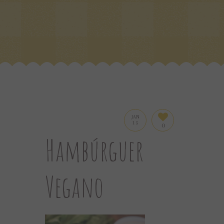
JAN
15
0
Hambúrguer
Vegano