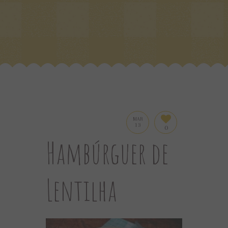
MAR
13
0
Hambúrguer de
Lentilha