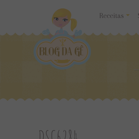
Receitas
_
_DSC6284