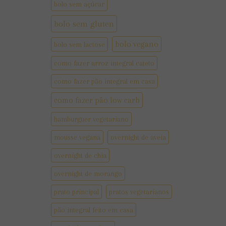
bolo sem açúcar
bolo sem gluten
bolo vegano
bolo sem lactose
como fazer arroz integral cateto
como fazer pão integral em casa
como fazer pão low carb
hamburguer vegetariano
mousse vegana
overnight de aveia
overnight de chia
overnight de morango
prato principal
pratos vegetarianos
pão integral feito em casa