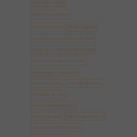
bolo sem açúcar
bolo sem gluten
bolo vegano
bolo sem lactose
como fazer arroz integral cateto
como fazer pão integral em casa
como fazer pão low carb
hamburguer vegetariano
mousse vegana
overnight de aveia
overnight de chia
overnight de morango
prato principal
pratos vegetarianos
pão integral feito em casa