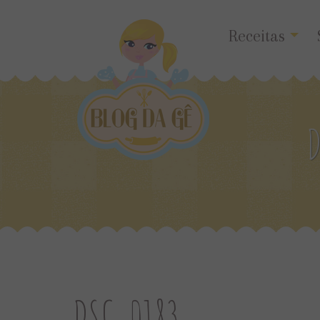
Receitas
D
DSC_0183