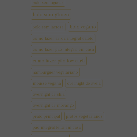
bolo sem açúcar
bolo sem gluten
bolo vegano
bolo sem lactose
como fazer arroz integral cateto
como fazer pão integral em casa
como fazer pão low carb
hamburguer vegetariano
mousse vegana
overnight de aveia
overnight de chia
overnight de morango
prato principal
pratos vegetarianos
pão integral feito em casa