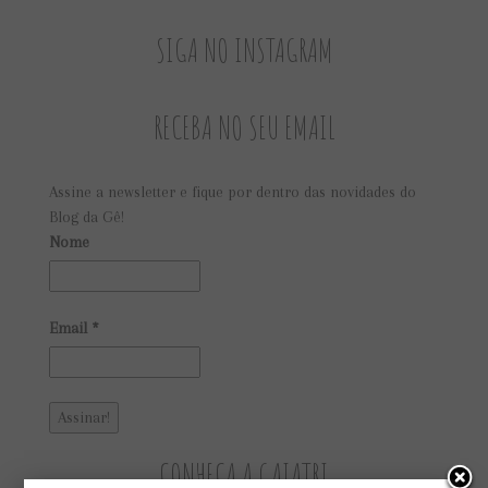
SIGA NO INSTAGRAM
RECEBA NO SEU EMAIL
Assine a newsletter e fique por dentro das novidades do
Blog da Gê!
Nome
Email
*
CONHEÇA A GAIATRI