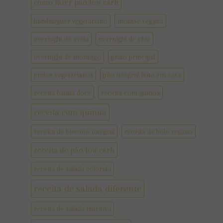
como fazer pão low carb
hamburguer vegetariano
mousse vegana
overnight de aveia
overnight de chia
overnight de morango
prato principal
pratos vegetarianos
pão integral feito em casa
receita batata doce
receita com quinoa
receita com quinua
receita de biscoito integral
receita de bolo vegano
receita de pão low carb
receita de salada colorida
receita de salada diferente
receita de salada nutritiva