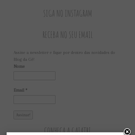
SIGA NO INSTAGRAM
RECEBA NO SEU EMAIL
Assine a newsletter e fique por dentro das novidades do
Blog da Gê!
Nome
Email
*
CONHEÇA A GAIATRI