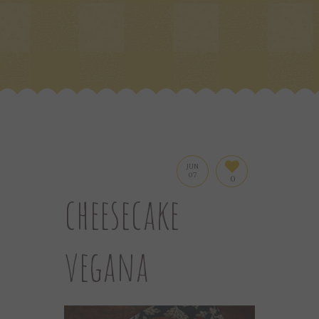
JUN
07
0
cheesecake
vegana