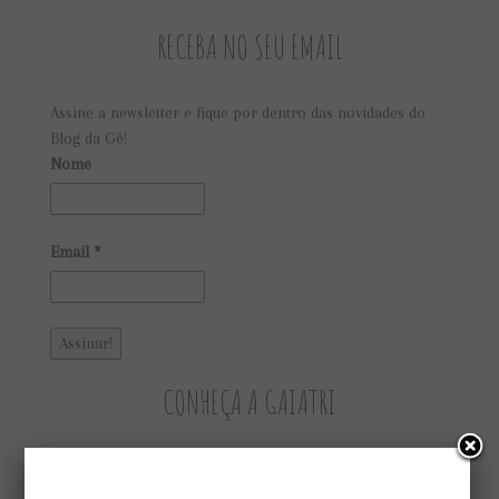
RECEBA NO SEU EMAIL
Assine a newsletter e fique por dentro das novidades do
Blog da Gê!
Nome
Email
*
CONHEÇA A GAIATRI