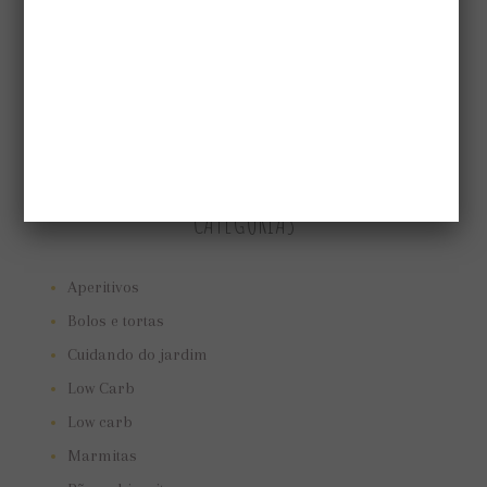
CATEGORIAS
Aperitivos
Bolos e tortas
Cuidando do jardim
Low Carb
Low carb
Marmitas