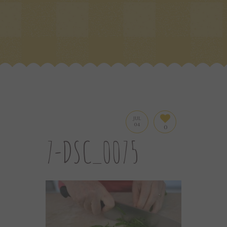
JUL
04
0
7-DSC_0075