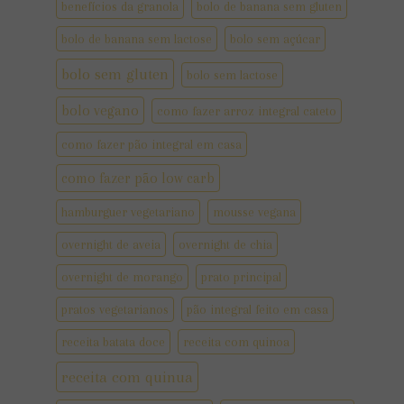
benefícios da granola
bolo de banana sem gluten
bolo de banana sem lactose
bolo sem açúcar
bolo sem gluten
bolo sem lactose
bolo vegano
como fazer arroz integral cateto
como fazer pão integral em casa
como fazer pão low carb
hamburguer vegetariano
mousse vegana
overnight de aveia
overnight de chia
overnight de morango
prato principal
pratos vegetarianos
pão integral feito em casa
receita batata doce
receita com quinoa
receita com quinua