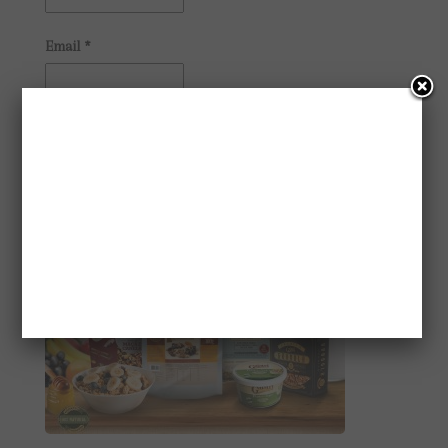
Email
*
CONHEÇA A GAIATRI