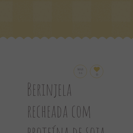
MAR
16
0
Berinjela
recheada com
proteína de soja