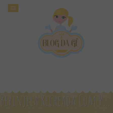
Berinjela Recheada Com Proteína De Soja