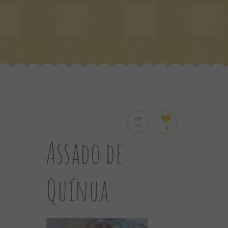
OUT
18
0
Assado de
Quínua