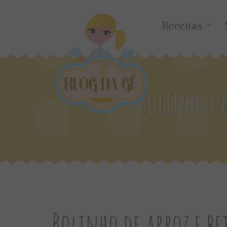
Receitas
Bolinho De
Bolinho de arroz e be