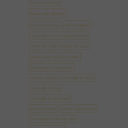
bolo sem açúcar
bolo sem gluten
bolo vegano
bolo sem lactose
como fazer arroz integral cateto
como fazer pão integral em casa
como fazer pão low carb
hamburguer vegetariano
mousse vegana
overnight de aveia
overnight de chia
overnight de morango
prato principal
pratos vegetarianos
pão integral feito em casa