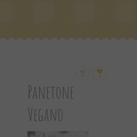
DEZ
11
0
Panetone
Vegano