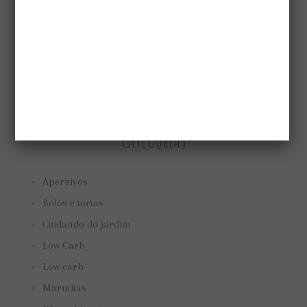
CATEGORIAS
Aperitivos
Bolos e tortas
Cuidando do jardim
Low Carb
Low carb
Marmitas