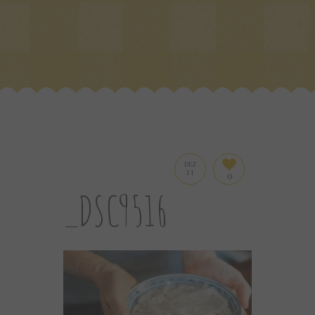
DEZ
11
0
_DSC9516