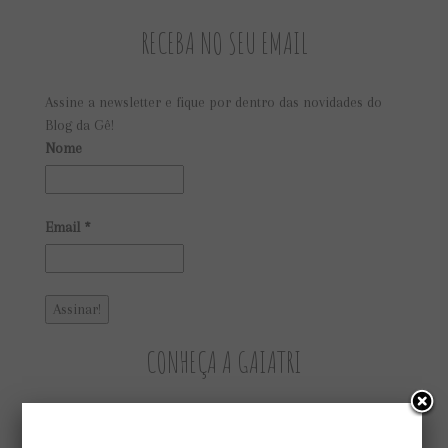
RECEBA NO SEU EMAIL
Assine a newsletter e fique por dentro das novidades do
Blog da Gê!
Nome
Email
*
CONHEÇA A GAIATRI