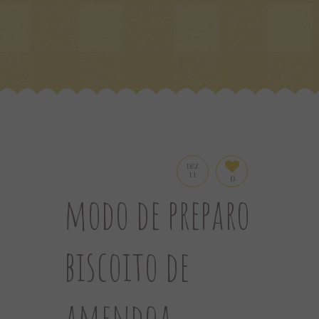
DEZ
11
0
modo de preparo
biscoito de
amendoa