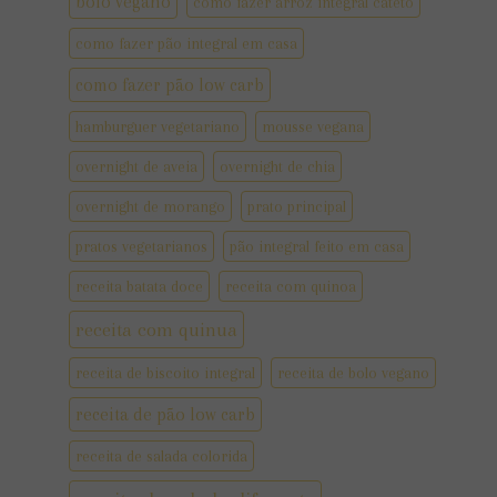
bolo vegano
como fazer arroz integral cateto
como fazer pão integral em casa
como fazer pão low carb
hamburguer vegetariano
mousse vegana
overnight de aveia
overnight de chia
overnight de morango
prato principal
pratos vegetarianos
pão integral feito em casa
receita batata doce
receita com quinoa
receita com quinua
receita de biscoito integral
receita de bolo vegano
receita de pão low carb
receita de salada colorida