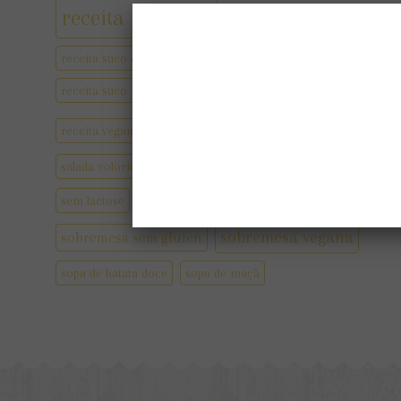
receita saudável
receitas sem lactose
receita suco detox
receita suco refrescante para o verão
receita vegetariana
receita vegana
salada colorida
salada para o natal
sem glúten
sobremesa saudável
sem lactose
sobremesa vegana
sobremesa sem gluten
sopa de batata doce
sopa de maçã