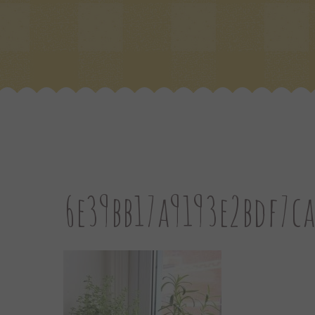
6e39bb17a9193e2bdf7c