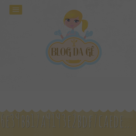
6e39bb17a9193e2bdf7caede13a3691a