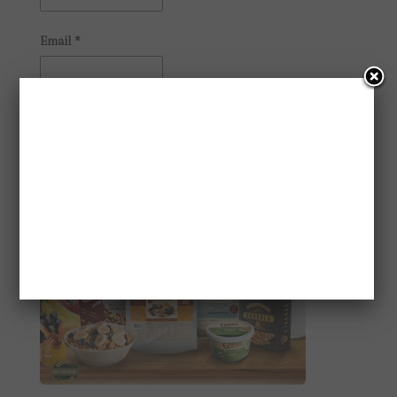
Email
*
CONHEÇA A GAIATRI