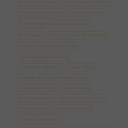
benefícios da granola
bolo de banana sem gluten
bolo de banana sem lactose
bolo sem açúcar
bolo sem gluten
bolo sem lactose
bolo vegano
como fazer arroz integral cateto
como fazer pão integral em casa
como fazer pão low carb
hamburguer vegetariano
mousse vegana
overnight de aveia
overnight de chia
overnight de morango
prato principal
pratos vegetarianos
pão integral feito em casa
receita batata doce
receita com quinoa
receita com quinua