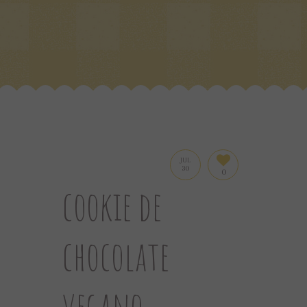
JUL
30
0
cookie de
chocolate
vegano