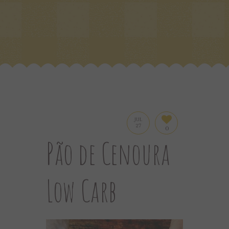
JUL
27
0
Pão de Cenoura
Low Carb