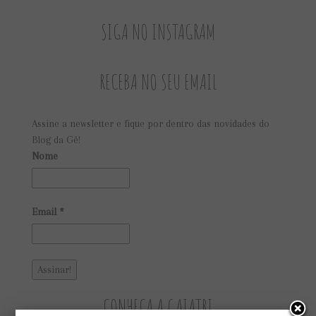
SIGA NO INSTAGRAM
RECEBA NO SEU EMAIL
Assine a newsletter e fique por dentro das novidades do
Blog da Gê!
Nome
Email
*
CONHEÇA A GAIATRI