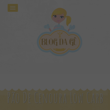
Pão De Cenoura Low Carb