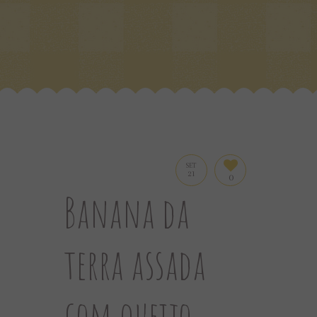
SET
21
0
Banana da
terra assada
com queijo