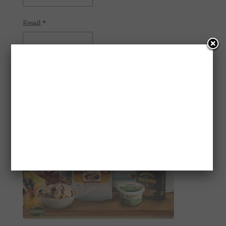
Email
*
CONHEÇA A GAIATRI