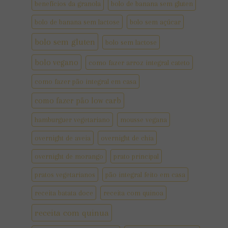
benefícios da granola
bolo de banana sem gluten
bolo de banana sem lactose
bolo sem açúcar
bolo sem gluten
bolo sem lactose
bolo vegano
como fazer arroz integral cateto
como fazer pão integral em casa
como fazer pão low carb
hamburguer vegetariano
mousse vegana
overnight de aveia
overnight de chia
overnight de morango
prato principal
pratos vegetarianos
pão integral feito em casa
receita batata doce
receita com quinoa
receita com quinua