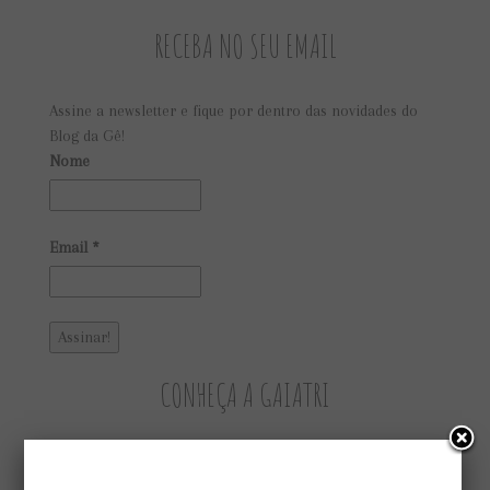
RECEBA NO SEU EMAIL
Assine a newsletter e fique por dentro das novidades do
Blog da Gê!
Nome
Email
*
CONHEÇA A GAIATRI