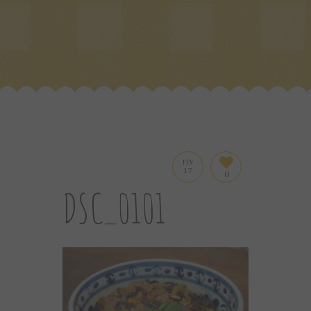
FEV
17
0
DSC_0101