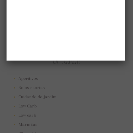
CATEGORIAS
Aperitivos
Bolos e tortas
Cuidando do jardim
Low Carb
Low carb
Marmitas