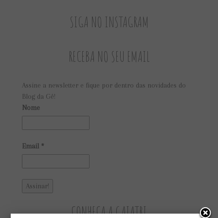
SIGA NO INSTAGRAM
RECEBA NO SEU EMAIL
Assine a newsletter e fique por dentro das novidades do
Blog da Gê!
Nome
Email
*
CONHEÇA A GAIATRI