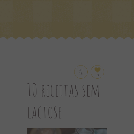
SET
18
0
10 receitas sem
lactose